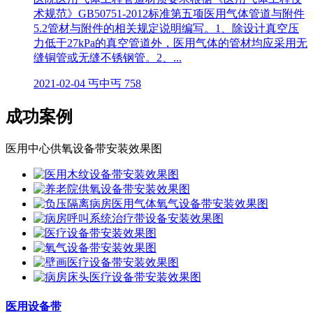
术规范》GB50751-2012标准第五项医用气体管道与附件
5.2管材与附件的相关规定说明编写。1、除设计真空压
力低于27kPa的真空管道外，医用气体的管材均应采用无
缝铜管或无缝不锈钢管。2、...
2021-02-04
丐中丐
758
成功案例
医用中心供氧设备带安装效果图
医用设备带