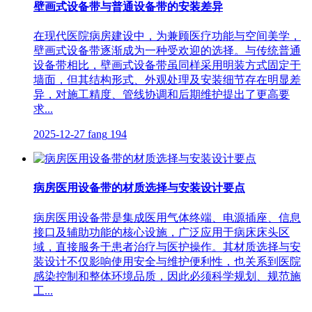
壁画式设备带与普通设备带的安装差异
在现代医院病房建设中，为兼顾医疗功能与空间美学，
壁画式设备带逐渐成为一种受欢迎的选择。与传统普通
设备带相比，壁画式设备带虽同样采用明装方式固定于
墙面，但其结构形式、外观处理及安装细节存在明显差
异，对施工精度、管线协调和后期维护提出了更高要
求...
2025-12-27
fang
194
病房医用设备带的材质选择与安装设计要点
病房医用设备带是集成医用气体终端、电源插座、信息
接口及辅助功能的核心设施，广泛应用于病床床头区
域，直接服务于患者治疗与医护操作。其材质选择与安
装设计不仅影响使用安全与维护便利性，也关系到医院
感染控制和整体环境品质，因此必须科学规划、规范施
工...