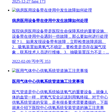
2025-12-27
fang
173
病房医用设备带在使用中发生故障如何处理
医院病房医用设备带是医院生命保障系统的重要设施。
设备带在使用中会遇到一些故障，那么要如何进行处理
呢？1、如果发现设备带有故障，立即检查故障原因。
2、吸氧装置如果氧气不稳定，要检查是否存在漏气现
象，联系技术人员进行维修。3、抽吸装置压力不足：...
2022-02-09
丐中丐
353
医用气体中心供氧系统管道施工注意事项
医气管道是中心供氧系统输送氧气的重要设备，就像人
体的血管一样，把氧气安全运送到用氧终端。对于中心
供氧系统管道的安装，是有很多要求需要遵循的，下面
就来介绍下医院中心供氧系统安装管道的施工注意事