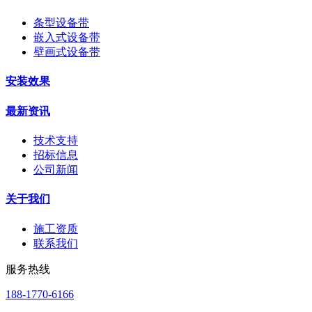
条型设备带
嵌入式设备带
壁画式设备带
安装效果
最新资讯
技术支持
招标信息
公司新闻
关于我们
施工资质
联系我们
服务热线
188-1770-6166