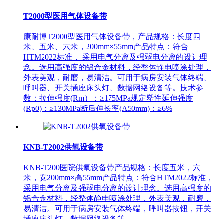
T2000型医用气体设备带
康耐博T2000型医用气体设备带，产品规格：长度四
米、五米、六米，200mm×55mm产品特点：符合
HTM2022标准， 采用电气分离及强弱电分离的设计理
念。选用高强度的铝合金材料，经整体静电喷涂处理，
外表美观，耐磨，易清洁。可用于病房安装气体终端、
呼叫器、开关插座床头灯、数据网络设备等。技术参
数：拉伸强度(Rm）：≥175MPa规定塑性延伸强度
(Rp0)：≥130MPa断后伸长率(A50mm)：≥6%
KNB-T2002供氧设备带
KNB-T200医院供氧设备带产品规格：长度五米，六
米，宽200mm×高55mm产品特点：符合HTM2022标准，
采用电气分离及强弱电分离的设计理念。选用高强度的
铝合金材料，经整体静电喷涂处理，外表美观，耐磨，
易清洁。可用于病房安装气体终端，呼叫器按钮，开关
插座床头灯，数据网络设备等。